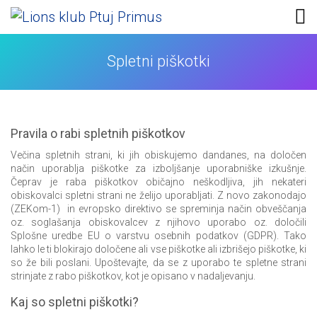
Skip
to
content
Lions klub Ptuj Primus
Spletni piškotki
Pravila o rabi spletnih piškotkov
Večina spletnih strani, ki jih obiskujemo dandanes, na določen
način uporablja piškotke za izboljšanje uporabniške izkušnje.
Čeprav je raba piškotkov običajno neškodljiva, jih nekateri
obiskovalci spletni strani ne želijo uporabljati. Z novo zakonodajo
(ZEKom-1) in evropsko direktivo se spreminja način obveščanja
oz. soglašanja obiskovalcev z njihovo uporabo oz. določili
Splošne uredbe EU o varstvu osebnih podatkov (GDPR). Tako
lahko le ti blokirajo določene ali vse piškotke ali izbrišejo piškotke, ki
so že bili poslani. Upoštevajte, da se z uporabo te spletne strani
strinjate z rabo piškotkov, kot je opisano v nadaljevanju.
Kaj so spletni piškotki?