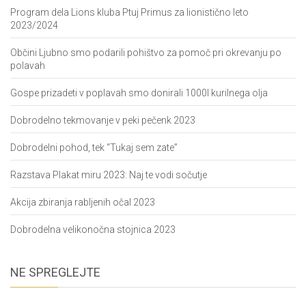
Program dela Lions kluba Ptuj Primus za lionistično leto
2023/2024
Občini Ljubno smo podarili pohištvo za pomoč pri okrevanju po
polavah
Gospe prizadeti v poplavah smo donirali 1000l kurilnega olja
Dobrodelno tekmovanje v peki pečenk 2023
Dobrodelni pohod, tek “Tukaj sem zate”
Razstava Plakat miru 2023: Naj te vodi sočutje
Akcija zbiranja rabljenih očal 2023
Dobrodelna velikonočna stojnica 2023
NE SPREGLEJTE