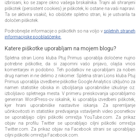
izbrisani, ko se zapre okno vašega brskalnika. Trajni ali shranjeni
piškotek (persistent cookies) je piškotek, ki ostane na vaši napravi.
Ta se aktivira vsakič, ko obiščete spletno stran, ki je ustvarila ta
določen piškotek.
Podrobnejše informacije o piškotkih so na voljo v
spletnih straneh
informacijske pooblaščenke.
.
Katere piškotke uporabljam na mojem blogu?
Spletna stran Lions kluba Ptuj Primus uporablja določene nujno
potrebne piškotke, da si zapomni vašo prijavo, olajša vnos
komentarjev in podobno. Teh podatkov ne uporabljam za noben
drug namen in ne delimo z nikomer. Spletna stran Lions kluba Ptuj
Primus uporablja izvedbene piškotke Google Analytics izključno za
namen statistike obiska in izboljšanja uporabniške izkušnje oz.
izboljšavo spletnega mesta. V primeru preiskovanja uporabljamo
generiran WordPress-ov iskalnik, ki uporablja izvedbeni piškotek,
kjer hrani uporabniške nastavitve iskanja. Za spremljanje
učinkovitosti in statistike predvajanja vstavljenih video posnetkov
se uporabljajo ciljni piškotki omrežja YouTube.com. Za prikaz
objav na profilu Twitter se uporabljajo ciljni piškotki omrežja
Twitter.com. Za prikaz objav na Facebook strani se uporabljajo
ciljni piškotki omrežja Facebook.com.