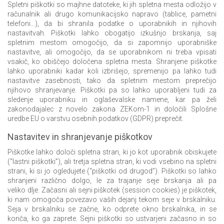
Spletni piškotki so majhne datoteke, ki jih spletna mesta odložijo v
računalnik ali drugo komunikacijsko napravo (tablice, pametni
telefoni…), da bi shranila podatke o uporabnikih in njihovih
nastavitvah. Piškotki lahko obogatijo izkušnjo brskanja, saj
spletnim mestom omogočijo, da si zapomnijo uporabniške
nastavitve, ali omogočijo, da se uporabnikom ni treba vpisati
vsakič, ko obiščejo določena spletna mesta. Shranjene piškotke
lahko uporabniki kadar koli izbrišejo, spremenijo pa lahko tudi
nastavitve zasebnosti, tako da spletnim mestom preprečijo
njihovo shranjevanje. Piškotki pa so lahko uporabljeni tudi za
sledenje uporabniku in oglaševalske namene, kar pa želi
zakonodajalec z novelo zakona ZEKom-1 in določili Splošne
uredbe EU o varstvu osebnih podatkov (GDPR) preprečit.
Nastavitev in shranjevanje piškotkov
Piškotke lahko določi spletna stran, ki jo kot uporabnik obiskujete
(“lastni piškotki”), ali tretja spletna stran, ki vodi vsebino na spletni
strani, ki si jo ogledujete (“piškotki od drugod”). Piškotki so lahko
shranjeni različno dolgo, le za trajanje seje brskanja ali pa
veliko dlje. Začasni ali sejni piškotek (session cookies) je piškotek,
ki nam omogoča povezavo vaših dejanj tekom seje v brskalniku.
Seja v brskalniku se začne, ko odprete okno brskalnika, in se
konča, ko ga zaprete. Sejni piškotki so ustvarjeni začasno in so