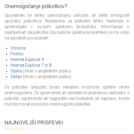
Onemogočanje piškotkov?
Uporabniki se lahko samostojno odločite, ali želite omogočiti
uporabo piškotkov. Nastavitve za piškotke lahko nadzirate in
spreminjate v svojem spletnem brskalniku. Informacije o
nastavitvah za piškotke (za različne spletne brskalnike) so na voljo
na spodnjih povezavah:
Chrome
Firefox
Internet Explorer 9
Internet Explorer 7 in 8
Opera
(stran v angleškem jeziku)
Safari
(stran v angleškem jeziku)
Če piškotke izključite, bodo nekatere možnosti spletne strani
onemogočene. Če spremenite ali izbrišete brskalnikovo datoteko s
piškotki, spremenite ali nagradite vaš brskalnik ali napravo, boste
morda morali ponovno onemogočiti piškotke.
NAJNOVEJŠI PRISPEVKI