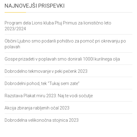
NAJNOVEJŠI PRISPEVKI
Program dela Lions kluba Ptuj Primus za lionistično leto
2023/2024
Občini Ljubno smo podarili pohištvo za pomoč pri okrevanju po
polavah
Gospe prizadeti v poplavah smo donirali 1000l kurilnega olja
Dobrodelno tekmovanje v peki pečenk 2023
Dobrodelni pohod, tek “Tukaj sem zate”
Razstava Plakat miru 2023: Naj te vodi sočutje
Akcija zbiranja rabljenih očal 2023
Dobrodelna velikonočna stojnica 2023