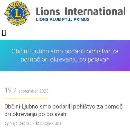
Skip
to
content
Lions klub Ptuj Primus
Občini Ljubno smo podarili pohištvo za
pomoč pri okrevanju po polavah
19
september, 2023
Občini Ljubno smo podarili pohištvo za pomoč
pri okrevanju po polavah
by
Nejc Bedrač
in
Akcije kluba