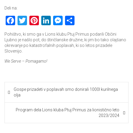
Deli na:
F
T
Pi
Li
M
S
a
wi
nt
nk
es
h
Pohištvo, ki smo ga v Lions klubu Ptuj Primus podarili Občini
ce
tt
er
e
se
ar
Ljubno je našlo pot, do štiričlanske družine, ki jim bo tako olajšano
okrevanje po katastrofalnih poplavah, ki so letos prizadele
b
er
es
dI
n
e
Slovenijo.
o
t
n
g
We Serve
–
Pomagamo!
ok
er
Navigacija
Gospe prizadeti v poplavah smo donirali 1000l kurilnega
prispevka
olja
Program dela Lions kluba Ptuj Primus za lionistično leto
2023/2024